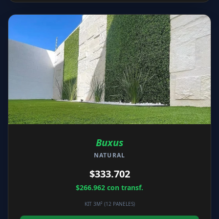
Buxus
NATURAL
$333.702
$266.962
con transf.
KIT 3M² (12 PANELES)