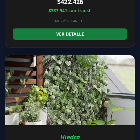
$422.426
$337.941
con transf.
KIT 2M² (8 PANELES)
VER DETALLE
Hiedra