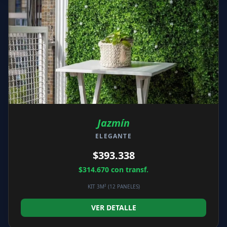
Jazmín
ELEGANTE
$393.338
$314.670
con transf.
KIT 3M² (12 PANELES)
VER DETALLE